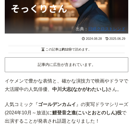
出典：
日経クロストレンド
2024.08.28
2025.06.29
この記事は
約12分
で読めます。
記事内に広告が含まれています。
イケメンで豊かな表情と、確かな演技力で映画やドラマで
大活躍中の人気俳優、
中川大志(なかがわたいし)
さん。
人気コミック『
ゴールデンカムイ
』の実写ドラマシリーズ
(2024年10月～放送)に
鯉登音之進(こいとおとのしん)役
で
出演することが発表され話題となりました！