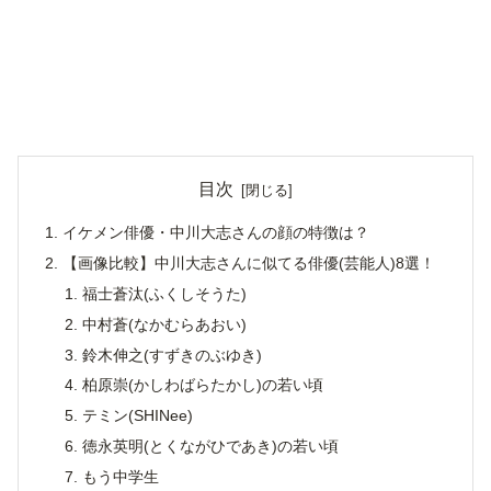
目次
イケメン俳優・中川大志さんの顔の特徴は？
【画像比較】中川大志さんに似てる俳優(芸能人)8選！
福士蒼汰(ふくしそうた)
中村蒼(なかむらあおい)
鈴木伸之(すずきのぶゆき)
柏原崇(かしわばらたかし)の若い頃
テミン(SHINee)
徳永英明(とくながひであき)の若い頃
もう中学生