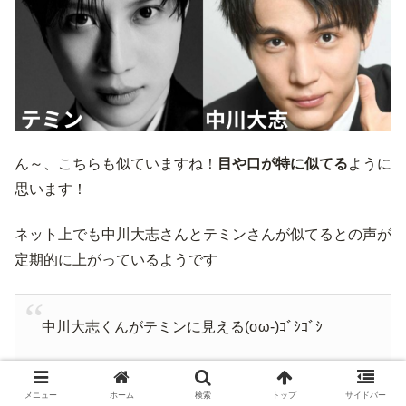
ん～、こちらも似ていますね！
目や口が特に似てる
ように
思います！
ネット上でも中川大志さんとテミンさんが似てるとの声が
定期的に上がっているようです
中川大志くんがテミンに見える(σω-)ｺﾞｼｺﾞｼ
— cao 🐾 (@cao2020)
May 16, 2020
メニュー
ホーム
検索
トップ
サイドバー