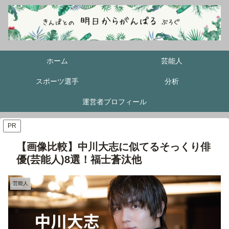
ホーム
芸能人
スポーツ選手
分析
運営者プロフィール
PR
【画像比較】中川大志に似てるそっくり俳
優(芸能人)8選！福士蒼汰他
芸能人