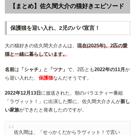
【まとめ】佐久間大介の猫好きエピソード
保護猫を迎い入れ、2児のパパ宣言！
大の猫好きの佐久間大介さんは、
現在(2025年)、2匹の愛
猫と一緒に暮らしています。
名前
は
「シャチ」
と
「ツナ」
で、2匹とも
2022年の11月
か
ら迎い入れた、
保護猫
なんだそうです。
2022年12月13日
に放送された、朝のバラエティー番組
「ラヴィット！」に出演した際に、佐久間大介さんが
新し
い家族
ができたと発表したのですが、
佐久間は、「せっかくだからラヴィット！で言い