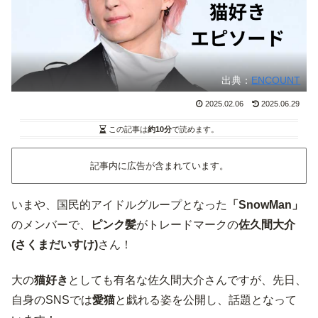
出典：
ENCOUNT
2025.02.06
2025.06.29
この記事は
約10分
で読めます。
記事内に広告が含まれています。
いまや、国民的アイドルグループとなった
「SnowMan」
のメンバーで、
ピンク髪
がトレードマークの
佐久間大介
(さくまだいすけ)
さん！
大の
猫好き
としても有名な佐久間大介さんですが、先日、
自身のSNSでは
愛猫
と戯れる姿を公開し、話題となって