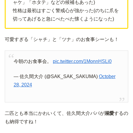
ャケ」「ホタテ」などの候補もあった)
性格は最初はすごく警戒心が強かった(のちに爪を
切ってあげると急にべたべた懐くようになった)
可愛すぎる「シャチ」と「ツナ」のお食事シーンも！
今朝のお食事会。
pic.twitter.com/1MonnHSLi0
— 佐久間大介 (@SAK_SAK_SAKUMA)
October
28, 2024
二匹とも本当にかわいくて、佐久間大介パパが
溺愛
するの
も納得ですね！