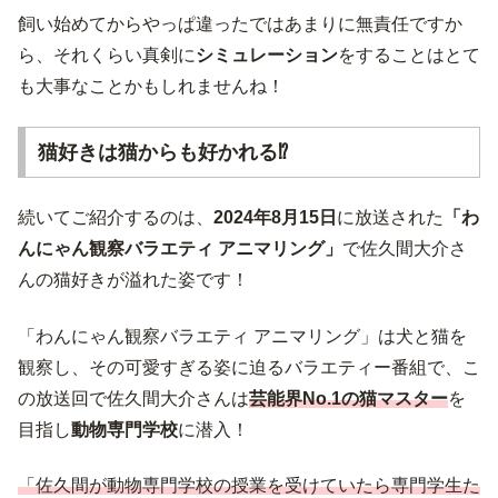
飼い始めてからやっぱ違ったではあまりに無責任ですか
ら、それくらい真剣に
シミュレーション
をすることはとて
も大事なことかもしれませんね！
猫好きは猫からも好かれる⁉
続いてご紹介するのは、
2024年8月15日
に放送された
「わ
んにゃん観察バラエティ アニマリング」
で佐久間大介さ
んの猫好きが溢れた姿です！
「わんにゃん観察バラエティ アニマリング」は犬と猫を
観察し、その可愛すぎる姿に迫るバラエティー番組で、こ
の放送回で佐久間大介さんは
芸能界No.1の猫マスター
を
目指し
動物専門学校
に潜入！
「佐久間が動物専門学校の授業を受けていたら専門学生た