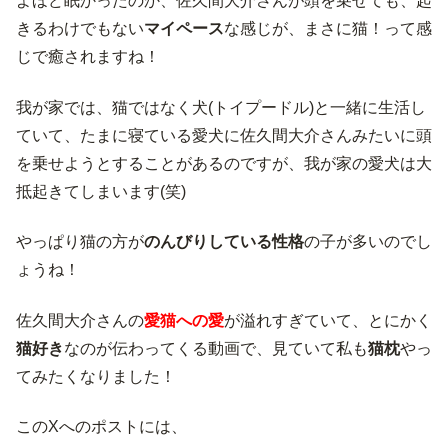
よほど眠かったのか、佐久間大介さんが頭を乗せても、起
きるわけでもない
マイペース
な感じが、まさに猫！って感
じで癒されますね！
我が家では、猫ではなく犬(トイプードル)と一緒に生活し
ていて、たまに寝ている愛犬に佐久間大介さんみたいに頭
を乗せようとすることがあるのですが、我が家の愛犬は大
抵起きてしまいます(笑)
やっぱり猫の方が
のんびりしている性格
の子が多いのでし
ょうね！
佐久間大介さんの
愛猫への愛
が溢れすぎていて、とにかく
猫好き
なのが伝わってくる動画で、見ていて私も
猫枕
やっ
てみたくなりました！
このXへのポストには、